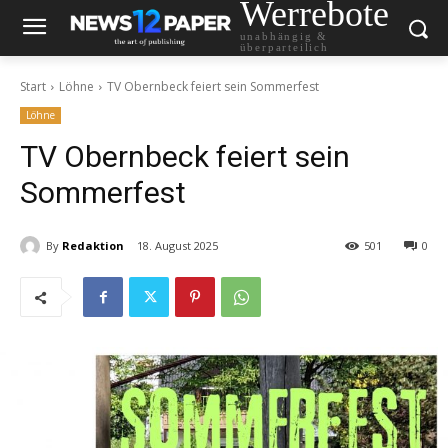
Werrebote
unabhängig &
überparteilich
Start
Löhne
TV Obernbeck feiert sein Sommerfest
Löhne
TV Obernbeck feiert sein
Sommerfest
By
Redaktion
18. August 2025
501
0