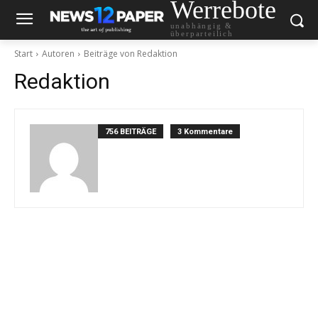
Werrebote
unabhängig &
überparteilich
Start
Autoren
Beiträge von Redaktion
Redaktion
756 BEITRÄGE
3 Kommentare