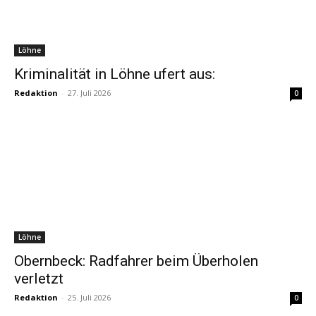
Löhne
Kriminalität in Löhne ufert aus:
Redaktion
-
27. Juli 2026
0
Löhne
Obernbeck: Radfahrer beim Überholen
verletzt
Redaktion
-
25. Juli 2026
0