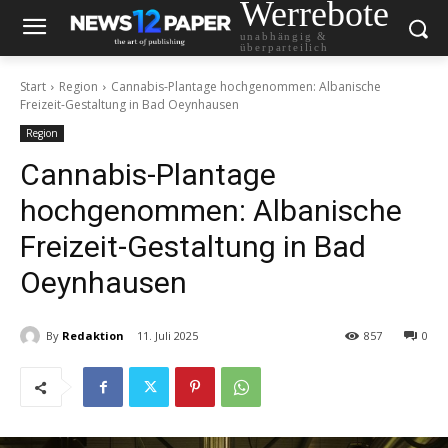
Werrebote
unabhängig &
überparteilich
Start
Region
Cannabis-Plantage hochgenommen: Albanische
Freizeit-Gestaltung in Bad Oeynhausen
Region
Cannabis-Plantage
hochgenommen: Albanische
Freizeit-Gestaltung in Bad
Oeynhausen
By
Redaktion
11. Juli 2025
857
0