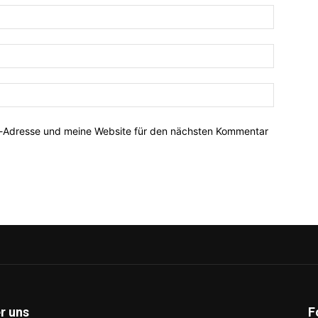
Name:*
E-
Mail:*
Website:
l-Adresse und meine Website für den nächsten Kommentar
r uns
F