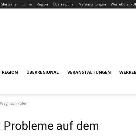
Startseite
Löhne
Region
Überregional
Veranstaltungen
Werrebote (PD
REGION
ÜBERREGIONAL
VERANSTALTUNGEN
WERREB
 Weg nach Polen
: Probleme auf dem