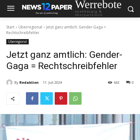
Werrebote
unabhängig &
überparteilich
Start
Überregional
Jetzt ganz amtlich: Gender-Gaga =
Rechtschreibfehler
Überregional
Jetzt ganz amtlich: Gender-
Gaga = Rechtschreibfehler
By
Redaktion
11. Juli 2024
663
0