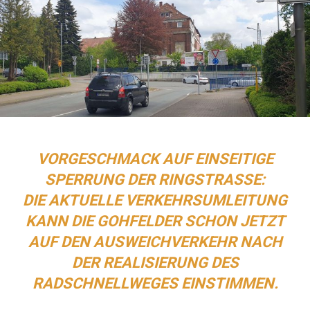
VORGESCHMACK AUF EINSEITIGE
SPERRUNG DER RINGSTRASSE:
DIE AKTUELLE VERKEHRSUMLEITUNG
KANN DIE GOHFELDER SCHON JETZT
AUF DEN AUSWEICHVERKEHR NACH
DER REALISIERUNG DES
RADSCHNELLWEGES EINSTIMMEN.