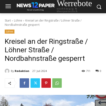
Werrebote
unabhängig &
überparteilich
Start
Löhne
Kreisel an der Ringstraße / Löhner Straße /
Nordbahnstraße gesperrt
Löhne
Kreisel an der Ringstraße /
Löhner Straße /
Nordbahnstraße gesperrt
By
Redaktion
27. Juli 2024
711
0