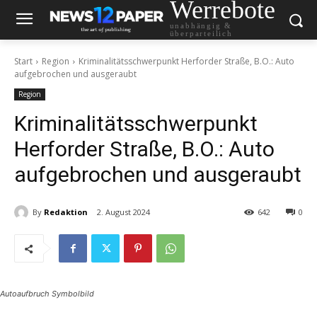
Werrebote
unabhängig &
überparteilich
Start
Region
Kriminalitätsschwerpunkt Herforder Straße, B.O.: Auto
aufgebrochen und ausgeraubt
Region
Kriminalitätsschwerpunkt
Herforder Straße, B.O.: Auto
aufgebrochen und ausgeraubt
By
Redaktion
2. August 2024
642
0
Autoaufbruch Symbolbild