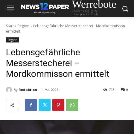
Werrebote
unabhängig &
überparteilich
Start
Region
Lebensgefährliche Messerstecherei - Mordkommisson
ermittelt
Region
Lebensgefährliche
Messerstecherei –
Mordkommisson ermittelt
By
Redaktion
1. Mai 2026
703
0