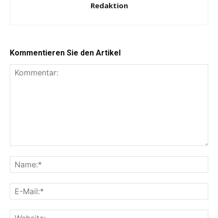
Redaktion
Kommentieren Sie den Artikel
Kommentar:
Na
E-
Mai
Web