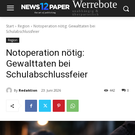
Werrebote
unabhängig &
überparteilich
Start
Region
Notoperation nötig: Gewalttaten bei
Schulabschlussfeier
Region
Notoperation nötig:
Gewalttaten bei
Schulabschlussfeier
By
Redaktion
23. Juni 2026
442
0