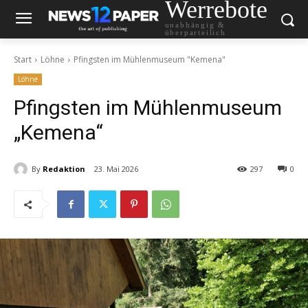
Werrebote
unabhängig &
überparteilich
Start
Löhne
Pfingsten im Mühlenmuseum "Kemena"
Löhne
Pfingsten im Mühlenmuseum
„Kemena“
By
Redaktion
23. Mai 2026
297
0