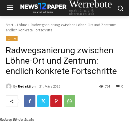
Werrebote
unabhängig &
überparteilich
Start
Löhne
Radwegsanierung zwischen Löhne-Ort und Zentrum:
endlich konkrete Fortschritte
Löhne
Radwegsanierung zwischen
Löhne-Ort und Zentrum:
endlich konkrete Fortschritte
By
Redaktion
31. März 2025
764
0
Radweg Bünder Straße