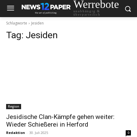
Werrebote
unabhängig &
überparteilich
Schlagworte
Jesiden
Tag:
Jesiden
Region
Jesidische Clan-Kämpfe gehen weiter:
Wieder Schießerei in Herford
Redaktion
-
30. Juli 2025
0