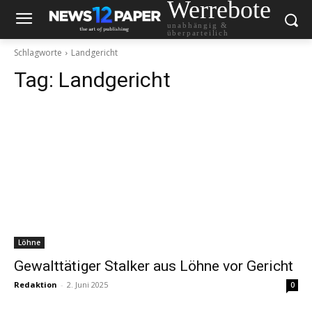
Werrebote
unabhängig &
überparteilich
Schlagworte
Landgericht
Tag:
Landgericht
Löhne
Gewalttätiger Stalker aus Löhne vor Gericht
Redaktion
-
2. Juni 2025
0