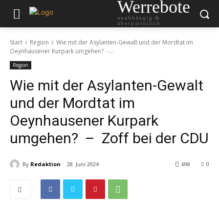
Werrebote
unabhängig &
überparteilich
Start
Region
Wie mit der Asylanten-Gewalt und der Mordtat im
Oeynhausener Kurpark umgehen? -...
Region
Wie mit der Asylanten-Gewalt
und der Mordtat im
Oeynhausener Kurpark
umgehen? – Zoff bei der CDU
By
Redaktion
28. Juni 2024
698
0