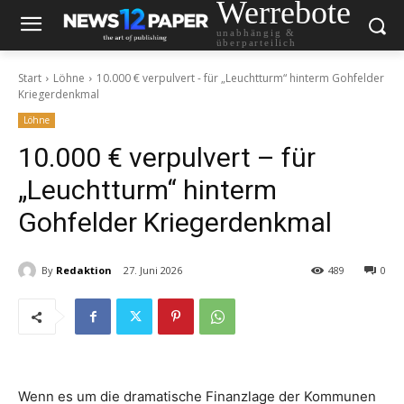
Werrebote
unabhängig &
überparteilich
Start
Löhne
10.000 € verpulvert - für „Leuchtturm“ hinterm Gohfelder
Kriegerdenkmal
Löhne
10.000 € verpulvert – für
„Leuchtturm“ hinterm
Gohfelder Kriegerdenkmal
By
Redaktion
27. Juni 2026
489
0
Wenn es um die dramatische Finanzlage der Kommunen